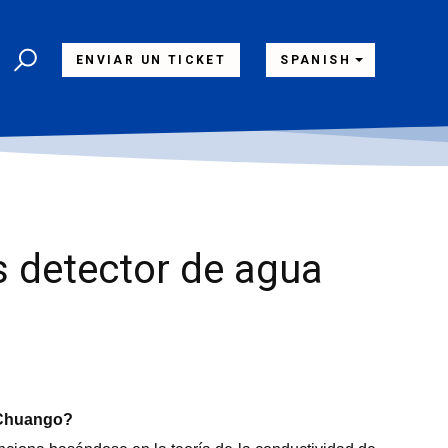
ENVIAR UN TICKET
SPANISH
s detector de agua
 Chuango?