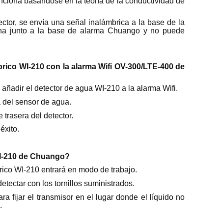
ciona basándose en la teoría de la conductividad de
ctor, se envía una señal inalámbrica a la base de la
ona junto a la base de alarma Chuango y no puede
ico WI-210 con la alarma Wifi OV-300/LTE-400 de
a añadir el detector de agua WI-210 a la alarma Wifi.
a del sensor de agua.
e trasera del detector.
éxito.
WI-210 de Chuango?
brico WI-210 entrará en modo de trabajo.
etectar con los tornillos suministrados.
ara fijar el transmisor en el lugar donde el líquido no
.