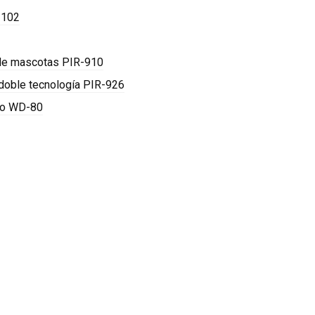
-102
 de mascotas PIR-910
doble tecnología PIR-926
ico WD-80