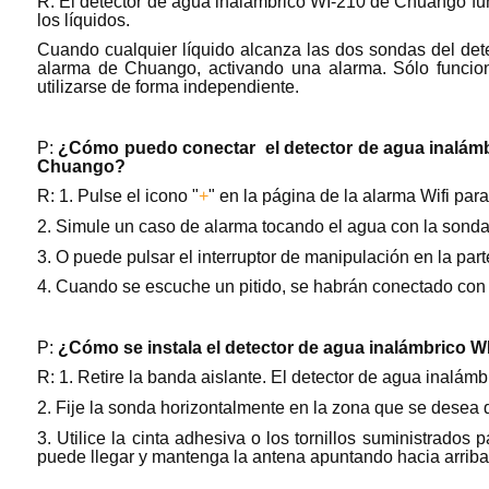
R: El detector de agua inalámbrico WI-210 de Chuango fun
los líquidos.
Cuando cualquier líquido alcanza las dos sondas del dete
alarma de Chuango, activando una alarma. Sólo funci
utilizarse de forma independiente.
P:
¿Cómo puedo conectar el detector de agua inalámbr
Chuango?
R: 1. Pulse el icono "
+
" en la página de la alarma Wifi par
2. Simule un caso de alarma tocando el agua con la sond
3. O puede pulsar el interruptor de manipulación en la part
4. Cuando se escuche un pitido, se habrán conectado con 
P:
¿Cómo se instala el detector de agua inalámbrico 
R: 1. Retire la banda aislante. El detector de agua inalám
2. Fije la sonda horizontalmente en la zona que se desea d
3. Utilice la cinta adhesiva o los tornillos suministrados p
puede llegar y mantenga la antena apuntando hacia arriba